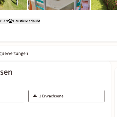
 WLAN
Haustiere erlaubt
g
Bewertungen
ssen
g