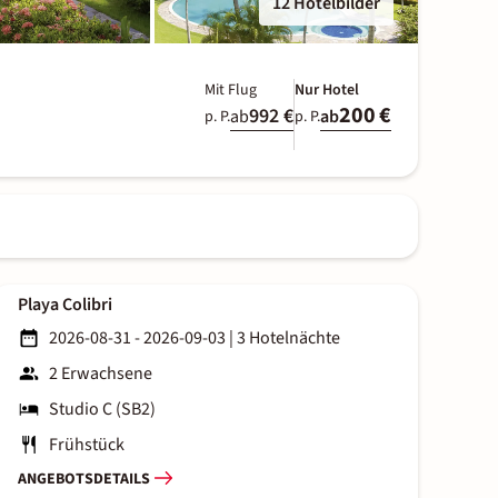
12 Hotelbilder
Mit Flug
Nur Hotel
200 €
992 €
ab
ab
p. P.
p. P.
Playa Colibri
2026-08-31 - 2026-09-03
|
3 Hotelnächte
2 Erwachsene
Studio C (SB2)
Frühstück
ANGEBOTSDETAILS