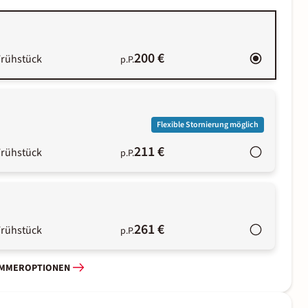
200 €
Frühstück
p.P.
Flexible Stornierung möglich
211 €
Frühstück
p.P.
261 €
Frühstück
p.P.
IMMEROPTIONEN