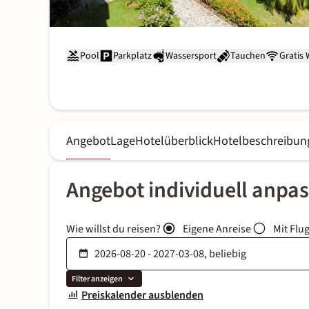
Pool
Parkplatz
Wassersport
Tauchen
Gratis
Angebot
Lage
Hotelüberblick
Hotelbeschreibun
Angebot individuell anpa
Wie willst du reisen?
Eigene Anreise
Mit Flu
Filter anzeigen
Preiskalender ausblenden