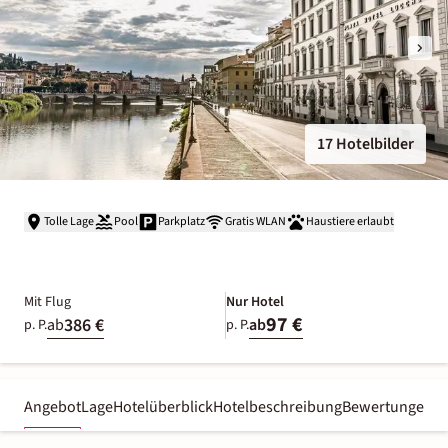
17 Hotelbilder
Tolle Lage
Pool
Parkplatz
Gratis WLAN
Haustiere erlaubt
Mit Flug
Nur Hotel
97 €
386 €
ab
ab
p. P.
p. P.
Angebot
Lage
Hotelüberblick
Hotelbeschreibung
Bewertungen