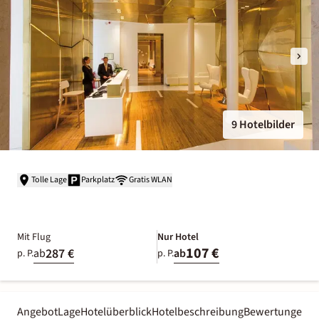
9 Hotelbilder
Tolle Lage
Parkplatz
Gratis WLAN
Mit Flug
Nur Hotel
107 €
287 €
ab
ab
p. P.
p. P.
Angebot
Lage
Hotelüberblick
Hotelbeschreibung
Bewertungen