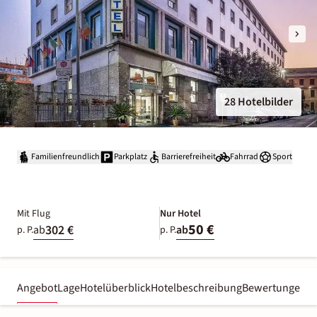
28 Hotelbilder
Familienfreundlich
Parkplatz
Barrierefreiheit
Fahrrad
Sport
Mit Flug
Nur Hotel
50 €
302 €
ab
ab
p. P.
p. P.
Angebot
Lage
Hotelüberblick
Hotelbeschreibung
Bewertungen