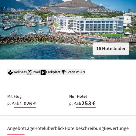
16 Hotelbilder
Wellness
Pool
Parkplatz
Gratis WLAN
Mit Flug
Nur Hotel
253 €
1.026 €
ab
ab
p. P.
p. P.
Angebot
Lage
Hotelüberblick
Hotelbeschreibung
Bewertungen