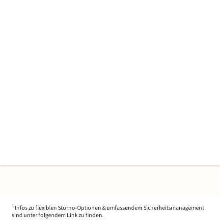
1
Infos zu flexiblen Storno-Optionen & umfassendem Sicherheitsmanagement
sind unter folgendem Link zu finden.