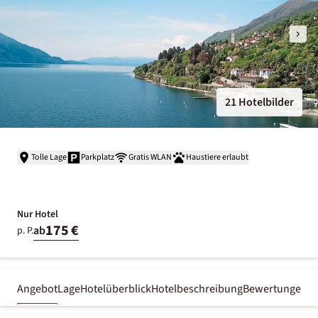
21 Hotelbilder
Tolle Lage
Parkplatz
Gratis WLAN
Haustiere erlaubt
Nur Hotel
175 €
ab
p. P.
Angebot
Lage
Hotelüberblick
Hotelbeschreibung
Bewertungen