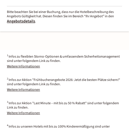
Bitte beachten Sie bei einer Buchung, dass nur die Hotelbeschreibung des
Angebots Gültigkeit hat. Diesen finden Sie im Bereich “Ihr Angebot” in den
Angebotsdetails
.
1
Infos zu flexiblen Storno-Optionen & umfassendem Sicherheitsmanagement
sind unter folgendem Link zu finden.
Weitere Informationen
2
Infos zur Aktion "Frühbucherangebote 2026: Jetzt die besten Plätze sichern!"
sind unter folgendem Link zu finden.
Weitere Informationen
3
Infos zur Aktion "Last Minute – mit bis zu 50 % Rabatt" sind unter folgendem
Link zu finden.
Weitere Informationen
4
Infos zu unseren Hotels mit bis zu 100% Kinderermäßigung sind unter