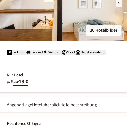
20 Hotelbilder
Parkplatz
Fahrrad
Wandern
Sport
Haustiere erlaubt
Nur Hotel
48 €
ab
p. P.
Angebot
Lage
Hotelüberblick
Hotelbeschreibung
Residence Ortigia