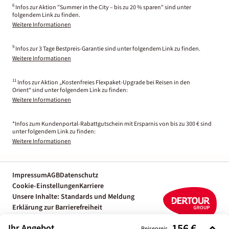
6
Infos zur Aktion "Summer in the City – bis zu 20 % sparen" sind unter
folgendem Link zu finden.
Weitere Informationen
9
Infos zur 3 Tage Bestpreis-Garantie sind unter folgendem Link zu finden.
Weitere Informationen
11
Infos zur Aktion „Kostenfreies Flexpaket-Upgrade bei Reisen in den
Orient“ sind unter folgendem Link zu finden:
Weitere Informationen
*Infos zum Kundenportal-Rabattgutschein mit Ersparnis von bis zu 300 € sind
unter folgendem Link zu finden:
Weitere Informationen
Impressum
AGB
Datenschutz
Cookie-Einstellungen
Karriere
Unsere Inhalte: Standards und Meldung
Erklärung zur Barrierefreiheit
Individuelle Reiseplanung mit einem
156 €
Ihr Angebot
Reisepreis