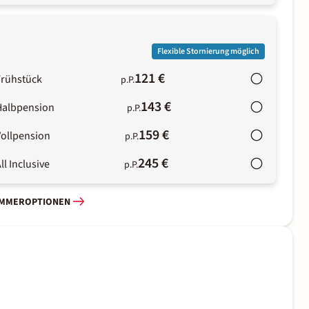
Flexible Stornierung möglich
121 €
Frühstück
p.P.
143 €
Halbpension
p.P.
159 €
Vollpension
p.P.
245 €
ll Inclusive
p.P.
IMMEROPTIONEN