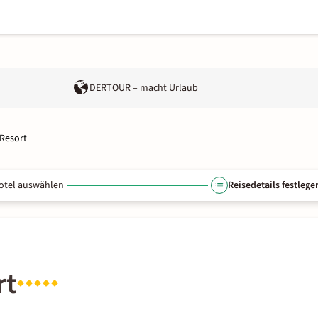
DERTOUR – macht Urlaub
 Resort
otel auswählen
Reisedetails festlege
rt