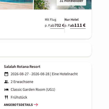
31 Hotelbilder
Mit Flug
Nur Hotel
111 €
702 €
ab
ab
p. P.
p. P.
Salalah Rotana Resort
2026-08-27 - 2026-08-28
|
Eine Hotelnacht
2 Erwachsene
Classic Garden Room (UG1)
Frühstück
ANGEBOTSDETAILS