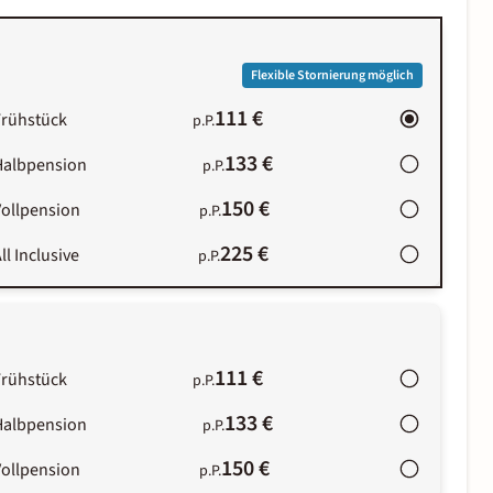
Flexible Stornierung möglich
111 €
Frühstück
p.P.
133 €
Halbpension
p.P.
150 €
Vollpension
p.P.
225 €
ll Inclusive
p.P.
111 €
Frühstück
p.P.
133 €
Halbpension
p.P.
150 €
Vollpension
p.P.