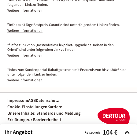
Infos zur Aktion "Summer in the City – bis zu 20 % sparen" sind unter
folgendem Link zu finden.
Weitere Informationen
9
Infos zur 3 Tage Bestpreis-Garantie sind unter folgendem Link zu finden.
Weitere Informationen
11
Infos zur Aktion „Kostenfreies Flexpaket-Upgrade bei Reisen in den
Orient“ sind unter folgendem Link zu finden:
Weitere Informationen
*Infos zum Kundenportal-Rabattgutschein mit Ersparnis von bis zu 300 € sind
unter folgendem Link zu finden:
Weitere Informationen
Impressum
AGB
Datenschutz
Cookie-Einstellungen
Karriere
Unsere Inhalte: Standards und Meldung
Erklärung zur Barrierefreiheit
Individuelle Reiseplanung mit einem
104 €
Ihr Angebot
Reiseexperten
Reisepreis