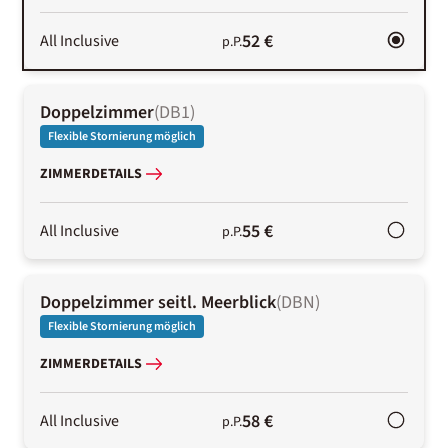
52 €
All Inclusive
p.P.
Doppelzimmer
(
DB1
)
Flexible Stornierung möglich
ZIMMERDETAILS
55 €
All Inclusive
p.P.
Doppelzimmer seitl. Meerblick
(
DBN
)
Flexible Stornierung möglich
ZIMMERDETAILS
58 €
All Inclusive
p.P.