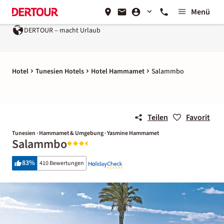
Menü
DERTOUR – macht Urlaub
Ein Unternehmen der
REWE Gro
Hotel
Tunesien Hotels
Hotel Hammamet
Salammbo
Teilen
Favorit
Tunesien · Hammamet & Umgebung · Yasmine Hammamet
Salammbo
83
%
410 Bewertungen