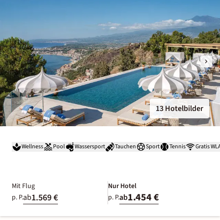
13 Hotelbilder
Wellness
Pool
Wassersport
Tauchen
Sport
Tennis
Gratis WL
Mit Flug
Nur Hotel
1.454 €
1.569 €
ab
ab
p. P.
p. P.