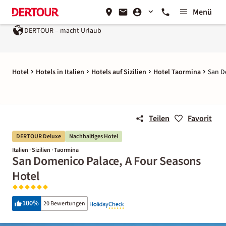
Menü
DERTOUR – macht Urlaub
Hotel
Hotels in Italien
Hotels auf Sizilien
Hotel Taormina
San D
Teilen
Favorit
DERTOUR Deluxe
Nachhaltiges Hotel
Italien · Sizilien · Taormina
San Domenico Palace, A Four Seasons
Hotel
100
%
20 Bewertungen