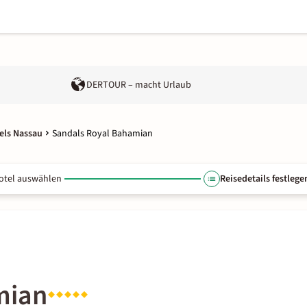
DERTOUR – macht Urlaub
els Nassau
Sandals Royal Bahamian
otel auswählen
Reisedetails festlege
mian