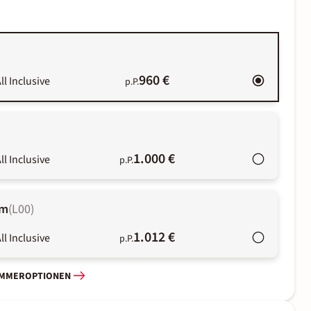
960 €
ll Inclusive
p.P.
1.000 €
ll Inclusive
p.P.
om
(
L00
)
1.012 €
ll Inclusive
p.P.
IMMEROPTIONEN