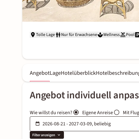
Tolle Lage
Nur für Erwachsene
Wellness
Pool
Angebot
Lage
Hotelüberblick
Hotelbeschreibun
Angebot individuell anpa
Wie willst du reisen?
Eigene Anreise
Mit Flu
Filter anzeigen