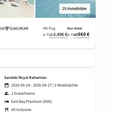
25 Hotelbilder
nis
Gratis WLAN
Mit Flug
Nur Hotel
960 €
2.896 €
ab
ab
p. P.
p. P.
Sandals Royal Bahamian
2026-09-24 - 2026-09-27
|
3 Hotelnächte
2 Erwachsene
East Bay Premium (D0G)
All Inclusive