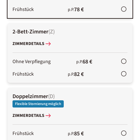
78 €
Frühstück
p.P.
2-Bett-Zimmer
(
Z
)
ZIMMERDETAILS
68 €
Ohne Verpflegung
p.P.
82 €
Frühstück
p.P.
Doppelzimmer
(
D
)
Flexible Stornierung möglich
ZIMMERDETAILS
85 €
Frühstück
p.P.