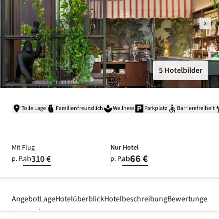
5 Hotelbilder
Tolle Lage
Familienfreundlich
Wellness
Parkplatz
Barrierefreiheit
Mit Flug
Nur Hotel
66 €
310 €
ab
ab
p. P.
p. P.
Angebot
Lage
Hotelüberblick
Hotelbeschreibung
Bewertungen