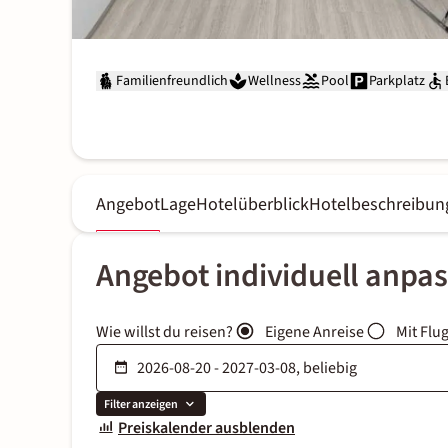
Familienfreundlich
Wellness
Pool
Parkplatz
Angebot
Lage
Hotelüberblick
Hotelbeschreibun
Angebot individuell anpa
Wie willst du reisen?
Eigene Anreise
Mit Flu
Filter anzeigen
Preiskalender ausblenden