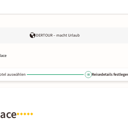
DERTOUR – macht Urlaub
lace
otel auswählen
Reisedetails festlege
lace