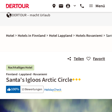
Menü
DERTOUR – macht Urlaub
Hotel
Hotels in Finnland
Hotel Lappland
Hotels Rovaniemi
Sant
Teilen
Favorit
Nachhaltiges Hotel
Finnland · Lappland · Rovaniemi
Santa's Igloos Arctic Circle
100
%
13 Bewertungen