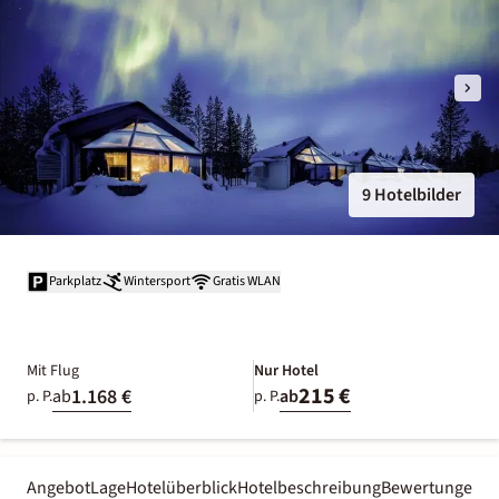
9 Hotelbilder
Parkplatz
Wintersport
Gratis WLAN
Mit Flug
Nur Hotel
215 €
1.168 €
ab
ab
p. P.
p. P.
Angebot
Lage
Hotelüberblick
Hotelbeschreibung
Bewertungen