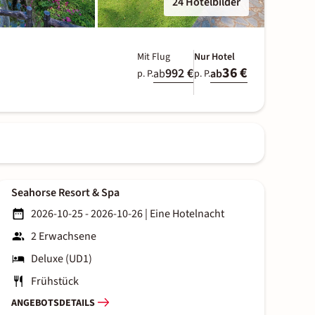
24 Hotelbilder
Mit Flug
Nur Hotel
36 €
992 €
ab
ab
p. P.
p. P.
Seahorse Resort & Spa
2026-10-25 - 2026-10-26
|
Eine Hotelnacht
2 Erwachsene
Deluxe (UD1)
Frühstück
ANGEBOTSDETAILS