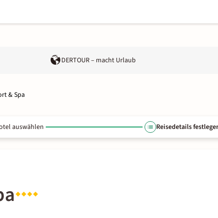
DERTOUR – macht Urlaub
rt & Spa
otel auswählen
Reisedetails festlege
pa