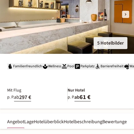
5 Hotelbilder
Familienfreundlich
Wellness
Pool
Parkplatz
Barrierefreiheit
Wa
Mit Flug
Nur Hotel
61 €
297 €
ab
ab
p. P.
p. P.
Angebot
Lage
Hotelüberblick
Hotelbeschreibung
Bewertungen