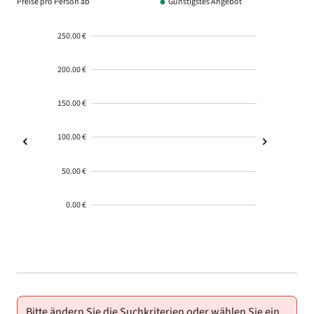
Preise pro Person ab
Günstigstes Angebot
250.00 €
200.00 €
150.00 €
100.00 €
50.00 €
0.00 €
2000-
01-02
Bitte ändern Sie die Suchkriterien oder wählen Sie ein