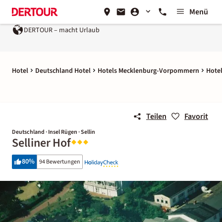
Menü
DERTOUR – macht Urlaub
Hotel
Deutschland Hotel
Hotels Mecklenburg-Vorpommern
Hotel
Teilen
Favorit
Deutschland · Insel Rügen · Sellin
Selliner Hof
80
%
94 Bewertungen