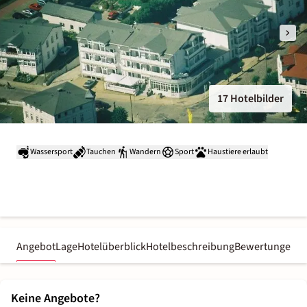
17 Hotelbilder
Wassersport
Tauchen
Wandern
Sport
Haustiere erlaubt
Angebot
Lage
Hotelüberblick
Hotelbeschreibung
Bewertungen
Keine Angebote?