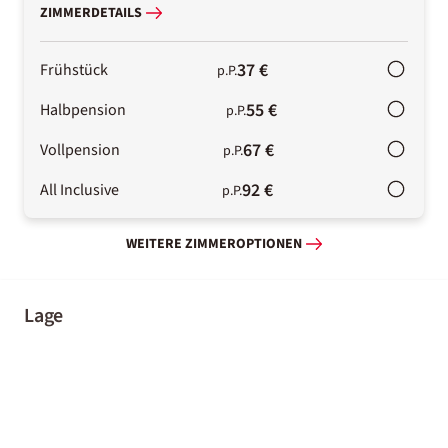
ZIMMERDETAILS
37 €
Frühstück
p.P.
55 €
Halbpension
p.P.
67 €
Vollpension
p.P.
92 €
All Inclusive
p.P.
WEITERE ZIMMEROPTIONEN
Lage