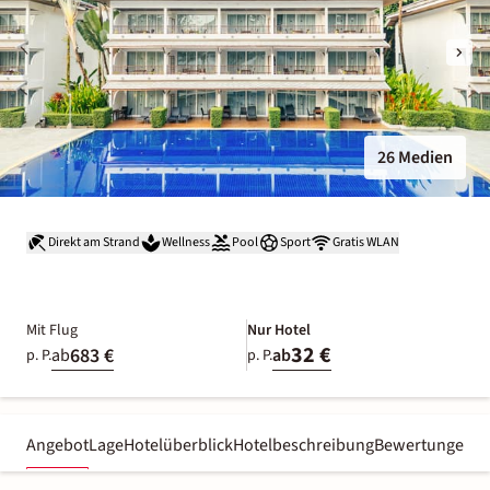
26 Medien
Direkt am Strand
Wellness
Pool
Sport
Gratis WLAN
Mit Flug
Nur Hotel
32 €
683 €
ab
ab
p. P.
p. P.
Angebot
Lage
Hotelüberblick
Hotelbeschreibung
Bewertungen