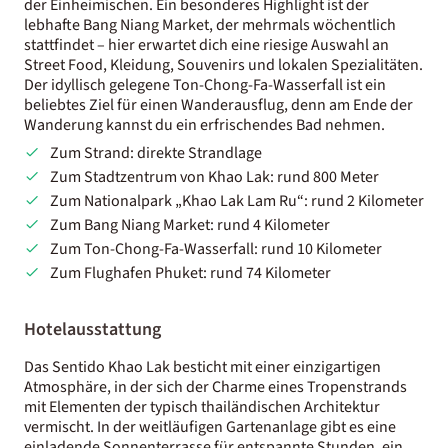
der Einheimischen. Ein besonderes Highlight ist der
lebhafte Bang Niang Market, der mehrmals wöchentlich
stattfindet – hier erwartet dich eine riesige Auswahl an
Street Food, Kleidung, Souvenirs und lokalen Spezialitäten.
Der idyllisch gelegene Ton-Chong-Fa-Wasserfall ist ein
beliebtes Ziel für einen Wanderausflug, denn am Ende der
Wanderung kannst du ein erfrischendes Bad nehmen.
Zum Strand: direkte Strandlage
Zum Stadtzentrum von Khao Lak: rund 800 Meter
Zum Nationalpark „Khao Lak Lam Ru“: rund 2 Kilometer
Zum Bang Niang Market: rund 4 Kilometer
Zum Ton-Chong-Fa-Wasserfall: rund 10 Kilometer
Zum Flughafen Phuket: rund 74 Kilometer
Hotelausstattung
Das Sentido Khao Lak besticht mit einer einzigartigen
Atmosphäre, in der sich der Charme eines Tropenstrands
mit Elementen der typisch thailändischen Architektur
vermischt. In der weitläufigen Gartenanlage gibt es eine
einladende Sonnenterrasse für entspannte Stunden, ein