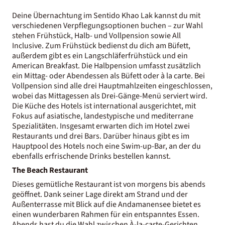
Deine Übernachtung im Sentido Khao Lak kannst du mit
verschiedenen Verpflegungsoptionen buchen – zur Wahl
stehen Frühstück, Halb- und Vollpension sowie All
Inclusive. Zum Frühstück bedienst du dich am Büfett,
außerdem gibt es ein Langschläferfrühstück und ein
American Breakfast. Die Halbpension umfasst zusätzlich
ein Mittag- oder Abendessen als Büfett oder à la carte. Bei
Vollpension sind alle drei Hauptmahlzeiten eingeschlossen,
wobei das Mittagessen als Drei-Gänge-Menü serviert wird.
Die Küche des Hotels ist international ausgerichtet, mit
Fokus auf asiatische, landestypische und mediterrane
Spezialitäten. Insgesamt erwarten dich im Hotel zwei
Restaurants und drei Bars. Darüber hinaus gibt es im
Hauptpool des Hotels noch eine Swim-up-Bar, an der du
ebenfalls erfrischende Drinks bestellen kannst.
The Beach Restaurant
Dieses gemütliche Restaurant ist von morgens bis abends
geöffnet. Dank seiner Lage direkt am Strand und der
Außenterrasse mit Blick auf die Andamanensee bietet es
einen wunderbaren Rahmen für ein entspanntes Essen.
Abends hast du die Wahl zwischen À-la-carte-Gerichten