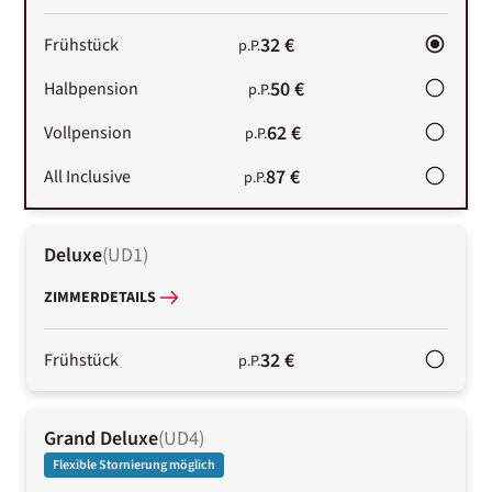
32 €
Frühstück
p.P.
50 €
Halbpension
p.P.
62 €
Vollpension
p.P.
87 €
All Inclusive
p.P.
Deluxe
(
UD1
)
ZIMMERDETAILS
32 €
Frühstück
p.P.
Grand Deluxe
(
UD4
)
Flexible Stornierung möglich