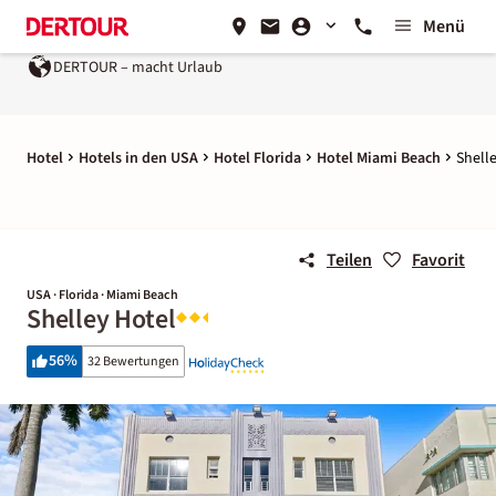
Menü
DERTOUR – macht Urlaub
Ein Unternehmen der
REWE Gro
Hotel
Hotels in den USA
Hotel Florida
Hotel Miami Beach
Shell
Teilen
Favorit
USA · Florida · Miami Beach
Shelley Hotel
56
%
32 Bewertungen