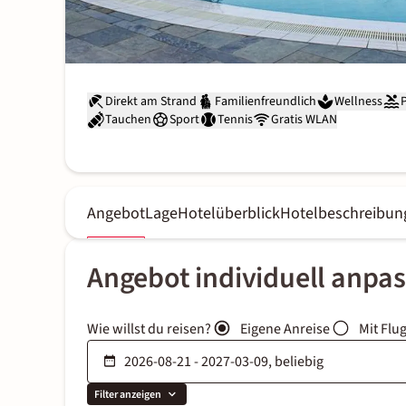
Direkt am Strand
Familienfreundlich
Wellness
Tauchen
Sport
Tennis
Gratis WLAN
Angebot
Lage
Hotelüberblick
Hotelbeschreibun
Angebot individuell anpa
Wie willst du reisen?
Eigene Anreise
Mit Flu
Filter anzeigen