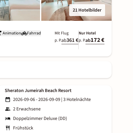
21 Hotelbilder
Animation
Fahrrad
Mit Flug
Nur Hotel
172 €
361 €
ab
ab
p. P.
p. P.
Sheraton Jumeirah Beach Resort
2026-09-06 - 2026-09-09
|
3 Hotelnächte
2 Erwachsene
Doppelzimmer Deluxe (DD)
Frühstück