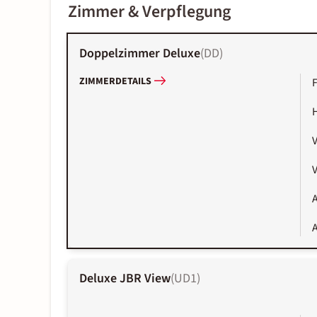
Zimmer & Verpflegung
Doppelzimmer Deluxe
(
DD
)
ZIMMERDETAILS
V
A
A
Deluxe JBR View
(
UD1
)