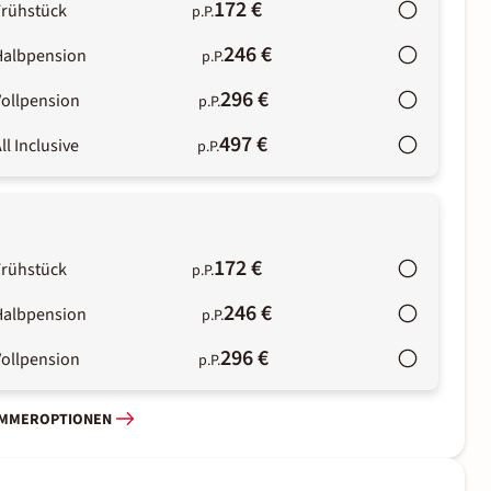
172 €
Frühstück
p.P.
246 €
Halbpension
p.P.
296 €
Vollpension
p.P.
497 €
ll Inclusive
p.P.
172 €
Frühstück
p.P.
246 €
Halbpension
p.P.
296 €
Vollpension
p.P.
IMMEROPTIONEN