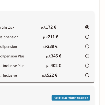
172 €
Frühstück
p.P.
211 €
Halbpension
p.P.
239 €
Vollpension
p.P.
345 €
ollpension Plus
p.P.
402 €
ll Inclusive Plus
p.P.
522 €
ll Inclusive
p.P.
Flexible Stornierung möglich