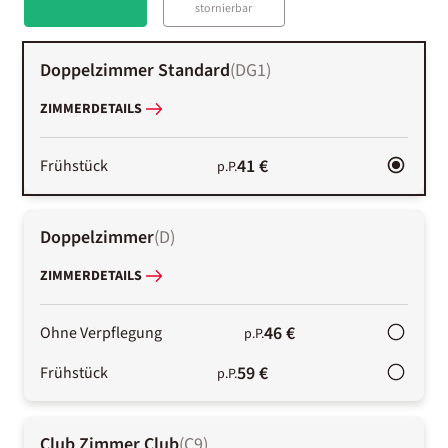
stornierbar
Doppelzimmer Standard
(
DG1
)
ZIMMERDETAILS
41 €
Frühstück
p.P.
Doppelzimmer
(
D
)
ZIMMERDETAILS
46 €
Ohne Verpflegung
p.P.
59 €
Frühstück
p.P.
Club Zimmer Club
(
C9
)