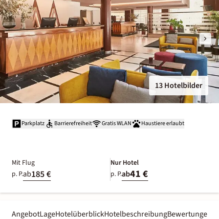
13 Hotelbilder
Parkplatz
Barrierefreiheit
Gratis WLAN
Haustiere erlaubt
Mit Flug
Nur Hotel
41 €
185 €
ab
ab
p. P.
p. P.
Angebot
Lage
Hotelüberblick
Hotelbeschreibung
Bewertungen