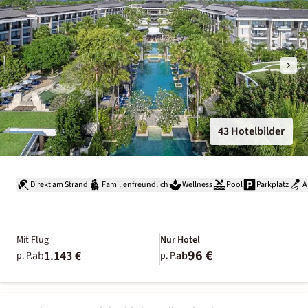
43 Hotelbilder
Direkt am Strand
Familienfreundlich
Wellness
Pool
Parkplatz
A
Mit Flug
Nur Hotel
96 €
1.143 €
ab
ab
p. P.
p. P.