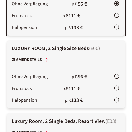
96 €
Ohne Verpflegung
p.P.
111 €
Frühstück
p.P.
133 €
Halbpension
p.P.
LUXURY ROOM, 2 Single Size Beds
(
E00
)
ZIMMERDETAILS
96 €
Ohne Verpflegung
p.P.
111 €
Frühstück
p.P.
133 €
Halbpension
p.P.
Luxury Room, 2 Single Beds, Resort View
(
E03
)