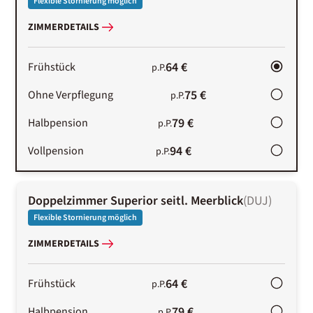
Flexible Stornierung möglich
ZIMMERDETAILS
64 €
Frühstück
p.P.
75 €
Ohne Verpflegung
p.P.
79 €
Halbpension
p.P.
94 €
Vollpension
p.P.
Doppelzimmer Superior seitl. Meerblick
(
DUJ
)
Flexible Stornierung möglich
ZIMMERDETAILS
64 €
Frühstück
p.P.
79 €
Halbpension
p.P.