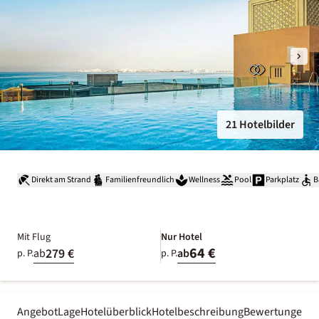
21 Hotelbilder
Direkt am Strand
Familienfreundlich
Wellness
Pool
Parkplatz
B
Mit Flug
Nur Hotel
64 €
279 €
ab
ab
p. P.
p. P.
Angebot
Lage
Hotelüberblick
Hotelbeschreibung
Bewertungen