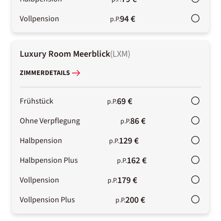
94 €
Vollpension
p.P.
Luxury Room Meerblick
(
LXM
)
ZIMMERDETAILS
69 €
Frühstück
p.P.
86 €
Ohne Verpflegung
p.P.
129 €
Halbpension
p.P.
162 €
Halbpension Plus
p.P.
179 €
Vollpension
p.P.
200 €
Vollpension Plus
p.P.