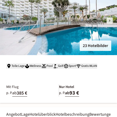
23 Hotelbilder
Tolle Lage
Wellness
Pool
Golf
Sport
Gratis WLAN
Mit Flug
Nur Hotel
93 €
385 €
ab
ab
p. P.
p. P.
Angebot
Lage
Hotelüberblick
Hotelbeschreibung
Bewertungen