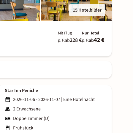
15 Hotelbilder
Mit Flug
Nur Hotel
42 €
228 €
ab
ab
p. P.
p. P.
Star Inn Peniche
2026-11-06 - 2026-11-07
|
Eine Hotelnacht
2 Erwachsene
Doppelzimmer (D)
Frühstück