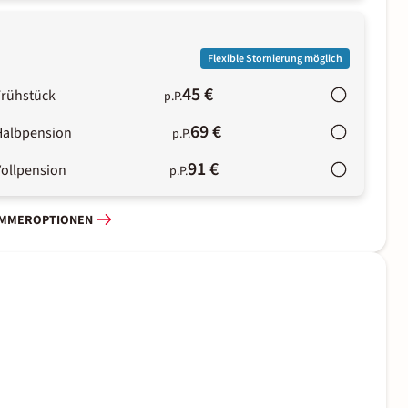
Flexible Stornierung möglich
45 €
Frühstück
p.P.
69 €
Halbpension
p.P.
91 €
Vollpension
p.P.
IMMEROPTIONEN