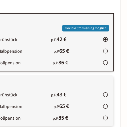
Flexible Stornierung möglich
42 €
Frühstück
p.P.
65 €
Halbpension
p.P.
86 €
Vollpension
p.P.
43 €
Frühstück
p.P.
65 €
Halbpension
p.P.
85 €
Vollpension
p.P.