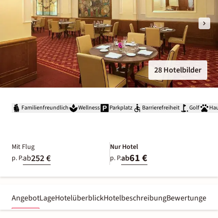
28 Hotelbilder
Familienfreundlich
Wellness
Parkplatz
Barrierefreiheit
Golf
Hau
Mit Flug
Nur Hotel
61 €
252 €
ab
ab
p. P.
p. P.
Angebot
Lage
Hotelüberblick
Hotelbeschreibung
Bewertungen