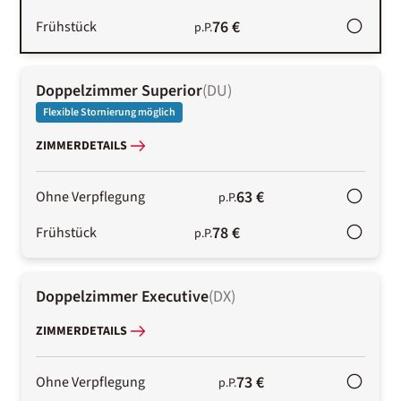
76 €
Frühstück
p.P.
Doppelzimmer Superior
(
DU
)
Flexible Stornierung möglich
ZIMMERDETAILS
63 €
Ohne Verpflegung
p.P.
78 €
Frühstück
p.P.
Doppelzimmer Executive
(
DX
)
ZIMMERDETAILS
73 €
Ohne Verpflegung
p.P.