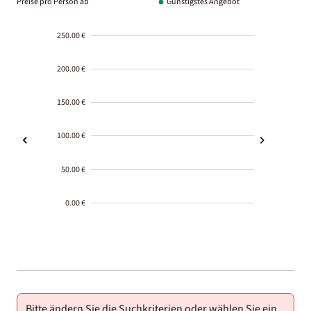
Preise pro Person ab
Günstigstes Angebot
250.00 €
200.00 €
150.00 €
100.00 €
50.00 €
0.00 €
2000-
01-02
Bitte ändern Sie die Suchkriterien oder wählen Sie ein