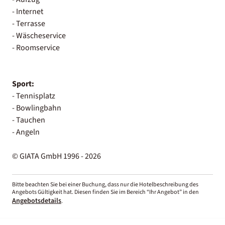
- Internet
- Terrasse
- Wäscheservice
- Roomservice
Sport:
- Tennisplatz
- Bowlingbahn
- Tauchen
- Angeln
© GIATA GmbH 1996 - 2026
Bitte beachten Sie bei einer Buchung, dass nur die Hotelbeschreibung des
Angebots Gültigkeit hat. Diesen finden Sie im Bereich “Ihr Angebot” in den
Angebotsdetails
.