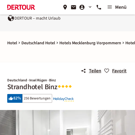
Menü
DERTOUR – macht Urlaub
Hotel
Deutschland Hotel
Hotels Mecklenburg-Vorpommern
Hotel
Teilen
Favorit
Deutschland · Insel Rügen · Binz
Strandhotel Binz
82
%
256 Bewertungen