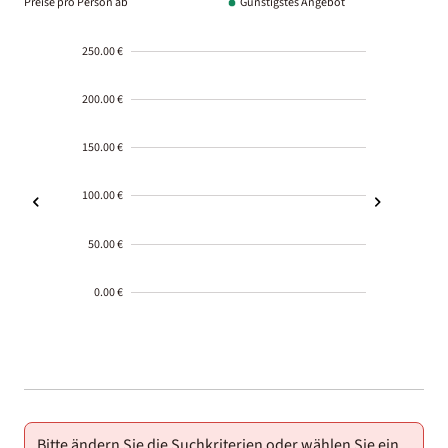
Preise pro Person ab
Günstigstes Angebot
250.00 €
200.00 €
150.00 €
100.00 €
50.00 €
0.00 €
2000-
01-02
Bitte ändern Sie die Suchkriterien oder wählen Sie ein