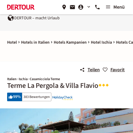
Menü
DERTOUR – macht Urlaub
Ein Unternehmen der
REWE Gr
Hotel
Hotels in Italien
Hotels Kampanien
Hotel Ischia
Hotels C
Teilen
Favorit
Italien · Ischia · Casamicciola Terme
Terme La Pergola & Villa Flavio
99
%
383 Bewertungen