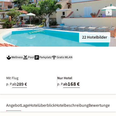
22 Hotelbilder
Wellness
Pool
Parkplatz
Gratis WLAN
Mit Flug
Nur Hotel
168 €
289 €
ab
ab
p. P.
p. P.
Angebot
Lage
Hotelüberblick
Hotelbeschreibung
Bewertungen