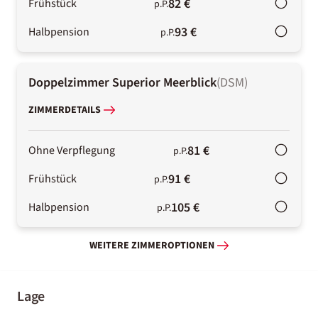
82 €
Frühstück
p.P.
93 €
Halbpension
p.P.
Doppelzimmer Superior Meerblick
(
DSM
)
ZIMMERDETAILS
81 €
Ohne Verpflegung
p.P.
91 €
Frühstück
p.P.
105 €
Halbpension
p.P.
WEITERE ZIMMEROPTIONEN
Lage