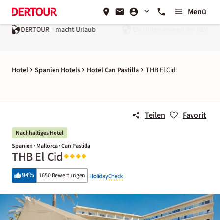
Menü
rlaub
Ein Unternehmen der
REWE Group
Hotel
Spanien Hotels
Hotel Can Pastilla
THB El Cid
Teilen
Favorit
Nachhaltiges Hotel
Spanien · Mallorca · Can Pastilla
THB El Cid
94
%
1650 Bewertungen