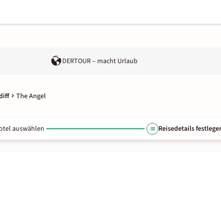
DERTOUR – macht Urlaub
diff
The Angel
otel auswählen
Reisedetails festlege