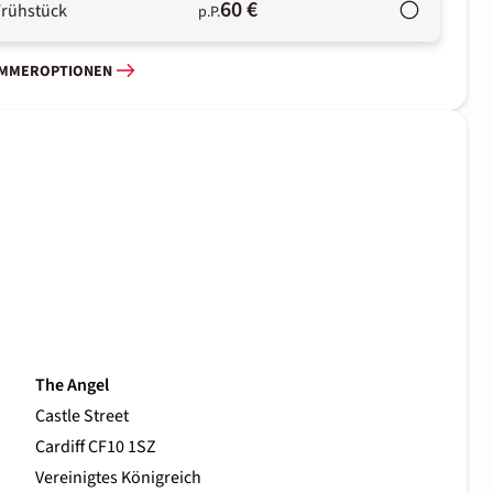
60 €
Frühstück
p.P.
IMMEROPTIONEN
The Angel
Castle Street
Cardiff CF10 1SZ
Vereinigtes Königreich