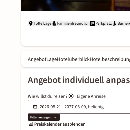
Tolle Lage
Familienfreundlich
Parkplatz
Barrier
Angebot
Lage
Hotelüberblick
Hotelbeschreibun
Angebot individuell anpa
Wie willst du reisen?
Eigene Anreise
Filter anzeigen
Preiskalender ausblenden