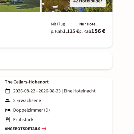
42 Hotelbilder
Mit Flug
Nur Hotel
156 €
1.135 €
ab
ab
p. P.
p. P.
The Cellars-Hohenort
2026-08-22 - 2026-08-23
|
Eine Hotelnacht
2 Erwachsene
Doppelzimmer (D)
Frühstück
ANGEBOTSDETAILS