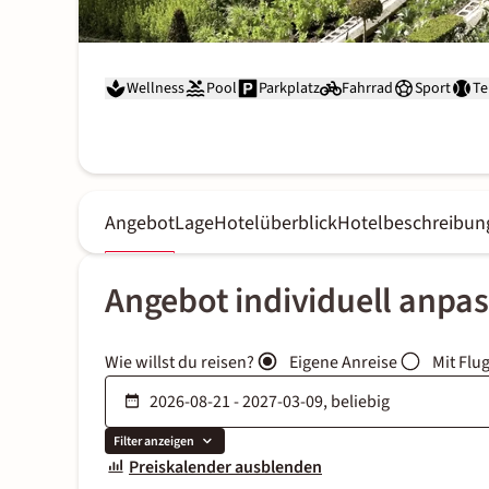
Wellness
Pool
Parkplatz
Fahrrad
Sport
Te
Angebot
Lage
Hotelüberblick
Hotelbeschreibun
Angebot individuell anpa
Wie willst du reisen?
Eigene Anreise
Mit Flu
Filter anzeigen
Preiskalender ausblenden