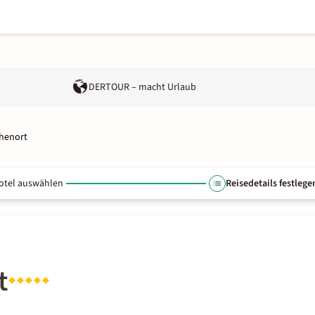
DERTOUR – macht Urlaub
ohenort
otel auswählen
Reisedetails festlege
t