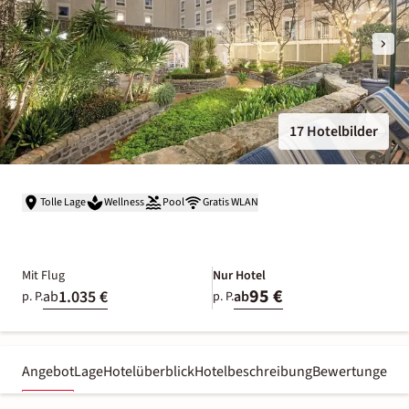
17 Hotelbilder
Tolle Lage
Wellness
Pool
Gratis WLAN
Mit Flug
Nur Hotel
95 €
1.035 €
ab
ab
p. P.
p. P.
Angebot
Lage
Hotelüberblick
Hotelbeschreibung
Bewertungen