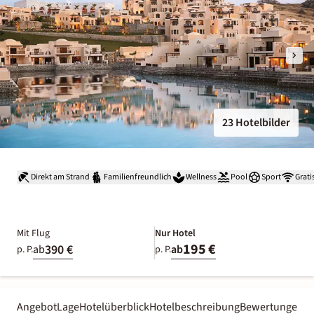
23 Hotelbilder
Direkt am Strand
Familienfreundlich
Wellness
Pool
Sport
Grat
Mit Flug
Nur Hotel
195 €
390 €
ab
ab
p. P.
p. P.
Angebot
Lage
Hotelüberblick
Hotelbeschreibung
Bewertungen