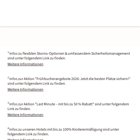
1
Infos zu flexiblen Storno-Optionen & umfassendem Sicherheitsmanagement
sind unter folgendem Link zu finden.
Weitere Informationen
2
Infos zur Aktion "Frühbucherangebote 2026: Jetzt die besten Plätze sichern!"
sind unter folgendem Link zu finden.
Weitere Informationen
3
Infos zur Aktion "Last Minute – mit bis zu 50 % Rabatt" sind unter folgendem
Link zu finden.
Weitere Informationen
4
Infos zu unseren Hotels mit bis zu 100% Kinderermäßigung sind unter
folgendem Link zu finden.