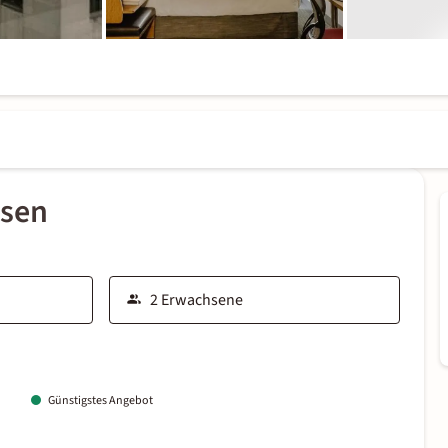
ssen
Günstigstes Angebot