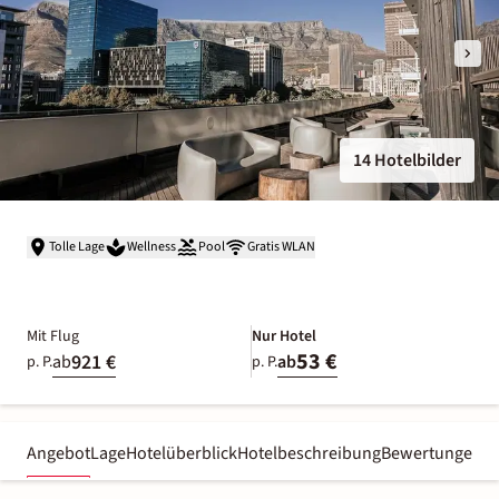
14 Hotelbilder
Tolle Lage
Wellness
Pool
Gratis WLAN
Mit Flug
Nur Hotel
53 €
921 €
ab
ab
p. P.
p. P.
Angebot
Lage
Hotelüberblick
Hotelbeschreibung
Bewertungen