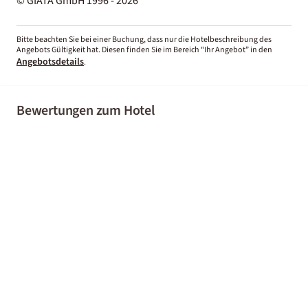
© GIATA GmbH 1996 - 2026
Bitte beachten Sie bei einer Buchung, dass nur die Hotelbeschreibung des
Angebots Gültigkeit hat. Diesen finden Sie im Bereich “Ihr Angebot” in den
Angebotsdetails
.
Bewertungen zum Hotel