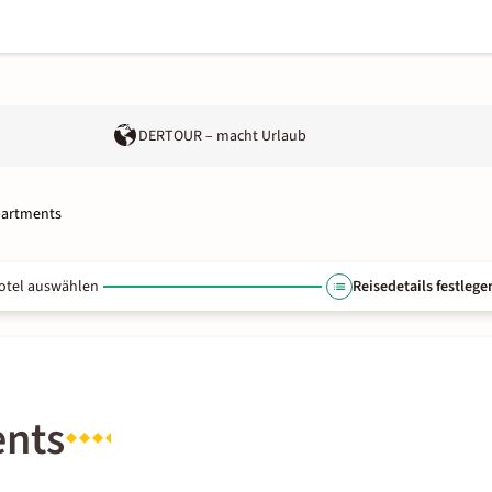
DERTOUR – macht Urlaub
partments
otel auswählen
Reisedetails festlege
ents