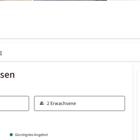
g
ssen
Günstigstes Angebot