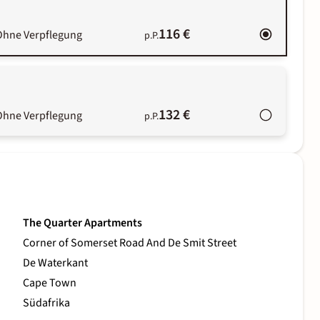
116 €
Ohne Verpflegung
p.P.
132 €
Ohne Verpflegung
p.P.
The Quarter Apartments
Corner of Somerset Road And De Smit Street
De Waterkant
Cape Town
Südafrika