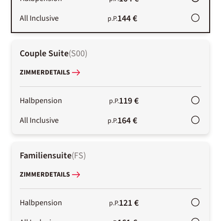
144 €
All Inclusive
p.P.
Couple Suite
(
S00
)
ZIMMERDETAILS
119 €
Halbpension
p.P.
164 €
All Inclusive
p.P.
Familiensuite
(
FS
)
ZIMMERDETAILS
121 €
Halbpension
p.P.