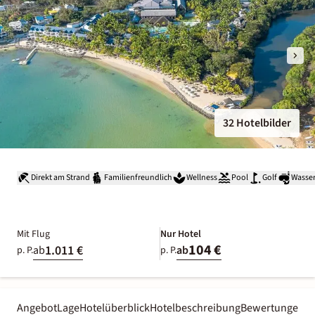
32 Hotelbilder
Direkt am Strand
Familienfreundlich
Wellness
Pool
Golf
Wasser
Mit Flug
Nur Hotel
104 €
1.011 €
ab
ab
p. P.
p. P.
Angebot
Lage
Hotelüberblick
Hotelbeschreibung
Bewertungen