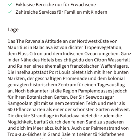
Exklusive Bereiche nur für Erwachsene
Zahlreiche Services für Familien mit Kindern
Lage
Das The Ravenala Attitude an der Nordwestküste von
Mauritius in Balaclava ist von dichter Tropenvegetation,
dem Fluss Citron und dem Indischen Ozean umgeben. Ganz
in der Nähe des Hotels besichtigst du den Citron Wasserfall
und Ruinen eines ehemaligen französischen Waffenlagers.
Die Inselhauptstadt Port Louis bietet sich mit ihren bunten
Märkten, der geschäftigen Promenade und dem kolonial
geprägten historischem Zentrum für einen Tagesausflug
an. Noch bekannter ist die Region Pamplemousses jedoch
für ihren Botanischen Garten. Der Sir Seewoosagur
Ramgoolam gilt mit seinem zentralen Teich und mehr als
600 Pflanzenarten als einer der schönsten Gärten weltweit.
Die direkte Strandlage in Balaclava bietet dir zudem die
Möglichkeit, barfuß durch den feinen Sand zu spazieren
und dich im Meer abzukühlen. Auch der Palmenstrand von
Trou-aux-Biches in Grand Baie mit seiner türkisfarbenen