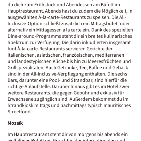
du dich zum Frühstück und Abendessen am Büfett im
Hauptrestaurant. Abends hast du zudem die Möglichkeit, in
ausgewählten À-la-carte-Restaurants zu speisen. Die All-
Inclusive-Option schließt zusätzlich ein Mittagsbüfett oder
alternativ ein Mittagessen à la carte ein. Dank des speziellen
Dine-around-Programms steht dir ein breites kulinarisches
Spektrum zur Verfügung. Die darin inkludierten insgesamt
fünf À-la-carte-Restaurants servieren Gerichte der
italienischen, asiatischen, französischen, mediterranen
und landestypischen Küche bis hin zu Meeresfrüchten und
Grillspezialitäten. Auch Getränke, Tee, Kaffee und Gebäck
sind in der All-Inclusive-Verpflegung enthalten. Die sechs
Bars, darunter eine Pool- und Strandbar, sind hierfür die
richtige Anlaufstelle. Darüber hinaus gibt es im Hotel zwei
weitere Restaurants, die gegen Gebühr und exklusiv für
Erwachsene zugänglich sind. Außerdem bekommst du im
Strandkiosk mittags und nachmittags typisch mauritisches
Streetfood.
Mozaïk
Im Hauptrestaurant steht dir von morgens bis abends ein
vielfältiges Büfett mit Gerichten der internationalen und