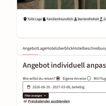
Tolle Lage
Familienfreundlich
Barrierefreiheit
G
Angebot
Lage
Hotelüberblick
Hotelbeschreibun
Angebot individuell anpa
Wie willst du reisen?
Eigene Anreise
Mit Flu
Filter anzeigen
Preiskalender ausblenden