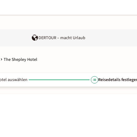
DERTOUR – macht Urlaub
The Shepley Hotel
otel auswählen
Reisedetails festlege