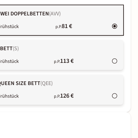
 ZWEI DOPPELBETTEN
(
AVV
)
81 €
Frühstück
p.P.
 BETT
(
S
)
113 €
Frühstück
p.P.
QUEEN SIZE BETT
(
QEE
)
126 €
Frühstück
p.P.