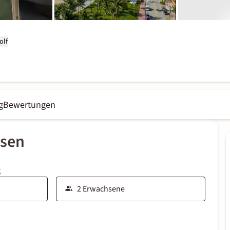
olf
g
Bewertungen
ssen
g