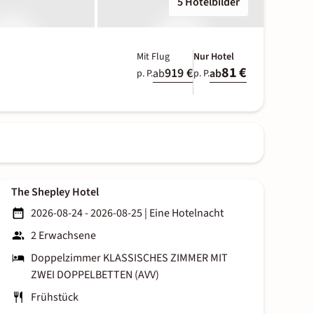
5 Hotelbilder
Mit Flug
Nur Hotel
81 €
919 €
ab
ab
p. P.
p. P.
The Shepley Hotel
2026-08-24 - 2026-08-25
|
Eine Hotelnacht
2 Erwachsene
Doppelzimmer KLASSISCHES ZIMMER MIT
ZWEI DOPPELBETTEN (AVV)
Frühstück