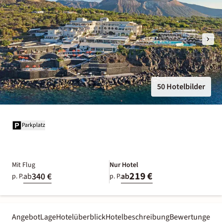
50 Hotelbilder
Parkplatz
Mit Flug
Nur Hotel
219 €
340 €
ab
ab
p. P.
p. P.
Angebot
Lage
Hotelüberblick
Hotelbeschreibung
Bewertungen