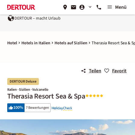
Menü
DERTOUR – macht Urlaub
Ein Unternehmen der
REWE Group
Hotel
Hotels in Italien
Hotels auf Sizilien
Therasia Resort Sea & S
Teilen
Favorit
DERTOUR Deluxe
Italien · Sizilien · Vulcanello
Therasia Resort Sea & Spa
100
%
7 Bewertungen