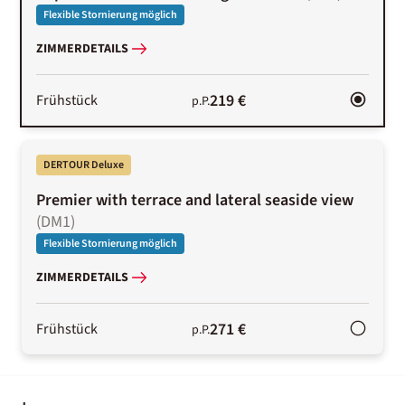
Flexible Stornierung möglich
ZIMMERDETAILS
219 €
Frühstück
p.P.
DERTOUR Deluxe
Premier with terrace and lateral seaside view
(
DM1
)
Flexible Stornierung möglich
ZIMMERDETAILS
271 €
Frühstück
p.P.