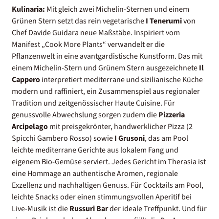
Kulinaria:
Mit gleich zwei Michelin-Sternen und einem
Grünen Stern setzt das rein vegetarische
I Tenerumi
von
Chef Davide Guidara neue Maßstäbe. Inspiriert vom
Manifest „Cook More Plants“ verwandelt er die
Pflanzenwelt in eine avantgardistische Kunstform. Das mit
einem Michelin-Stern und Grünem Stern ausgezeichnete
Il
Cappero
interpretiert mediterrane und sizilianische Küche
modern und raffiniert, ein Zusammenspiel aus regionaler
Tradition und zeitgenössischer Haute Cuisine. Für
genussvolle Abwechslung sorgen zudem die
Pizzeria
Arcipelago
mit preisgekrönter, handwerklicher Pizza (2
Spicchi Gambero Rosso) sowie
I Grusoni
, das am Pool
leichte mediterrane Gerichte aus lokalem Fang und
eigenem Bio-Gemüse serviert. Jedes Gericht im Therasia ist
eine Hommage an authentische Aromen, regionale
Exzellenz und nachhaltigen Genuss. Für Cocktails am Pool,
leichte Snacks oder einen stimmungsvollen Aperitif bei
Live-Musik ist die
Russuri Bar
der ideale Treffpunkt. Und für