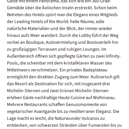
Gäste mit einem Panorama, das sich wie ein 360-Grad-
Gemälde über die Äolischen Inseln erstreckt. Schon beim
Betreten des Hotels spürt man die Eleganz eines Mitglieds
der Leading Hotels of the World: helle Räume, edle
natürliche Materialien und der Blick, der immer wieder
hinaus aufs Meer wandert. Durch die Lobby führt der Weg
vorbei an Boutique, Autovermietung und Bootsverleih hin
zu großzügigen Terrassen und ruhigen Lounges. Im
Außenbereich öffnen sich gepflegte Gärten zu zwei Infinity-
Pools, die scheinbar mit dem kristallklaren Wasser des
Mittelmeers verschmelzen. Ein privates Badeplateau
ermöglicht den direkten Zugang zum Meer. Kulinarisch gilt
das Resort als Destination für sich, mit insgesamt drei
Michelin-Sternen und zwei Grünen Michelin-Sternen
erleben Gäste nachhaltige Haute Cuisine auf Weltniveau.
Mehrere Restaurants schaffen Genussmomente von
vegetarischer Avantgarde bis zu mediterraner Eleganz. Die
Lage macht es leicht, die Naturwunder Vulcanos zu
entdecken, von schwarzen Stränden über Fumarolen bis zu