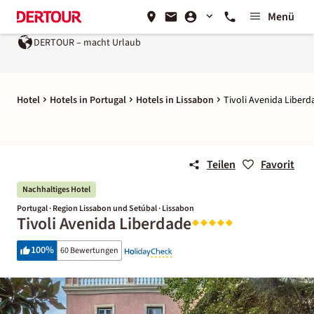
Menü
RTOUR – macht Urlaub
Ein Unternehmen der
REWE Group
Hotel
Hotels in Portugal
Hotels in Lissabon
Tivoli Avenida Liberd
Teilen
Favorit
Nachhaltiges Hotel
Portugal · Region Lissabon und Setúbal · Lissabon
Tivoli Avenida Liberdade
100
%
60 Bewertungen