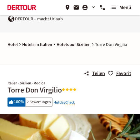
Menü
DERTOUR – macht Urlaub
Ein Unternehmen der
REWE G
Hotel
Hotels in Italien
Hotels auf Sizilien
Torre Don Virgilio
Teilen
Favorit
Italien · Sizilien · Modica
Torre Don Virgilio
100
%
2 Bewertungen