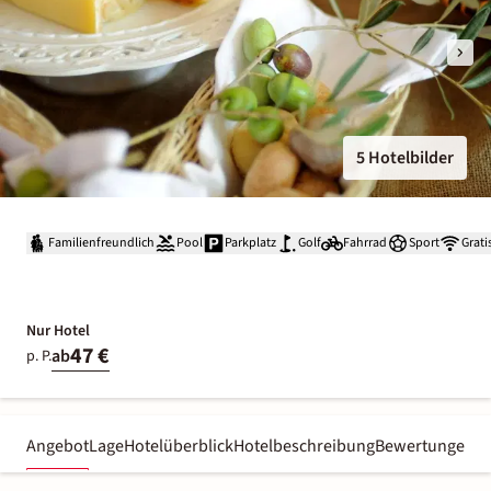
5 Hotelbilder
Familienfreundlich
Pool
Parkplatz
Golf
Fahrrad
Sport
Grat
Nur Hotel
47 €
ab
p. P.
Angebot
Lage
Hotelüberblick
Hotelbeschreibung
Bewertungen