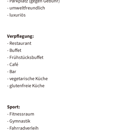
- Parkplatz (gegen Gebühr)
- umweltfreundlich
- luxuriös
Verpflegung:
- Restaurant
- Buffet
- Frühstücksbuffet
- Café
- Bar
- vegetarische Küche
- glutenfreie Küche
Sport:
- Fitnessraum
- Gymnastik
- Fahrradverleih