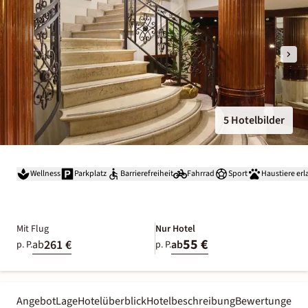
5 Hotelbilder
Wellness
Parkplatz
Barrierefreiheit
Fahrrad
Sport
Haustiere erl
Mit Flug
Nur Hotel
55 €
261 €
ab
ab
p. P.
p. P.
Angebot
Lage
Hotelüberblick
Hotelbeschreibung
Bewertungen