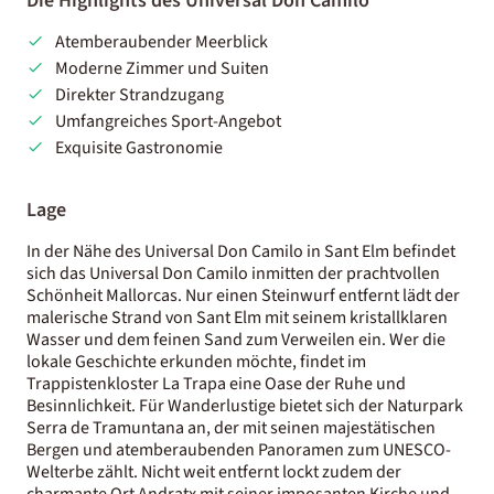
Die Highlights des Universal Don Camilo
Atemberaubender Meerblick
Moderne Zimmer und Suiten
Direkter Strandzugang
Umfangreiches Sport-Angebot
Exquisite Gastronomie
Lage
In der Nähe des Universal Don Camilo in Sant Elm befindet
sich das Universal Don Camilo inmitten der prachtvollen
Schönheit Mallorcas. Nur einen Steinwurf entfernt lädt der
malerische Strand von Sant Elm mit seinem kristallklaren
Wasser und dem feinen Sand zum Verweilen ein. Wer die
lokale Geschichte erkunden möchte, findet im
Trappistenkloster La Trapa eine Oase der Ruhe und
Besinnlichkeit. Für Wanderlustige bietet sich der Naturpark
Serra de Tramuntana an, der mit seinen majestätischen
Bergen und atemberaubenden Panoramen zum UNESCO-
Welterbe zählt. Nicht weit entfernt lockt zudem der
charmante Ort Andratx mit seiner imposanten Kirche und