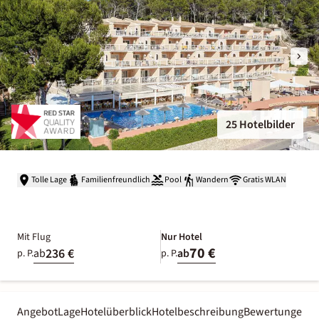
25 Hotelbilder
Tolle Lage
Familienfreundlich
Pool
Wandern
Gratis WLAN
Mit Flug
Nur Hotel
70 €
236 €
ab
ab
p. P.
p. P.
Angebot
Lage
Hotelüberblick
Hotelbeschreibung
Bewertungen