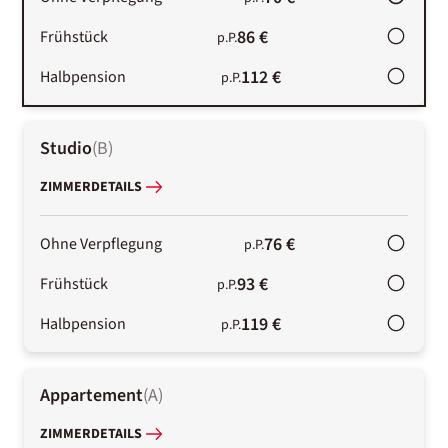
86 €
Frühstück
p.P.
112 €
Halbpension
p.P.
Studio
(
B
)
ZIMMERDETAILS
76 €
Ohne Verpflegung
p.P.
93 €
Frühstück
p.P.
119 €
Halbpension
p.P.
Appartement
(
A
)
ZIMMERDETAILS