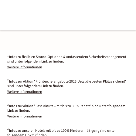
1
Infos zu flexiblen Storno-Optionen & umfassendem Sicherheitsmanagement
sind unter folgendem Link zu finden.
Weitere Informationen
2
Infos zur Aktion "Frühbucherangebote 2026: Jetzt die besten Plätze sichern!"
sind unter folgendem Link zu finden.
Weitere Informationen
3
Infos zur Aktion "Last Minute – mit bis zu 50 % Rabatt" sind unter folgendem
Link zu finden.
Weitere Informationen
4
Infos zu unseren Hotels mit bis zu 100% Kinderermäßigung sind unter
folgendem Link zu finden.