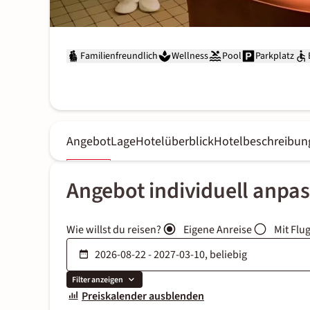
Familienfreundlich
Wellness
Pool
Parkplatz
Angebot
Lage
Hotelüberblick
Hotelbeschreibun
Angebot individuell anpa
Wie willst du reisen?
Eigene Anreise
Mit Flu
Filter anzeigen
Preiskalender ausblenden