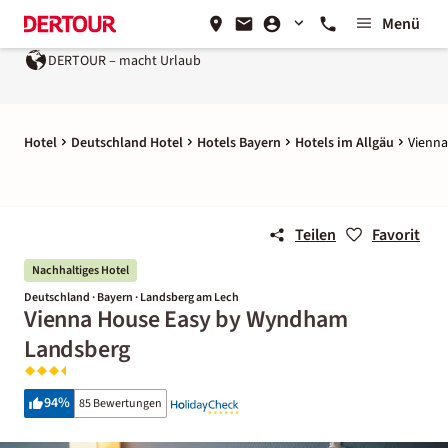
Menü
DERTOUR – macht Urlaub
Hotel
Deutschland Hotel
Hotels Bayern
Hotels im Allgäu
Vienn
Teilen
Favorit
Nachhaltiges Hotel
Deutschland · Bayern · Landsberg am Lech
Vienna House Easy by Wyndham
Landsberg
94
%
85 Bewertungen