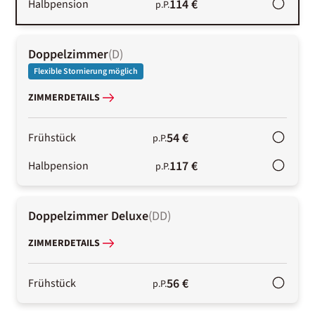
114 €
Halbpension
p.P.
Doppelzimmer
(
D
)
Flexible Stornierung möglich
ZIMMERDETAILS
54 €
Frühstück
p.P.
117 €
Halbpension
p.P.
Doppelzimmer Deluxe
(
DD
)
ZIMMERDETAILS
56 €
Frühstück
p.P.