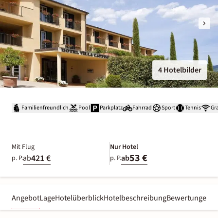
4 Hotelbilder
Familienfreundlich
Pool
Parkplatz
Fahrrad
Sport
Tennis
Gr
Mit Flug
Nur Hotel
53 €
421 €
ab
ab
p. P.
p. P.
Angebot
Lage
Hotelüberblick
Hotelbeschreibung
Bewertungen