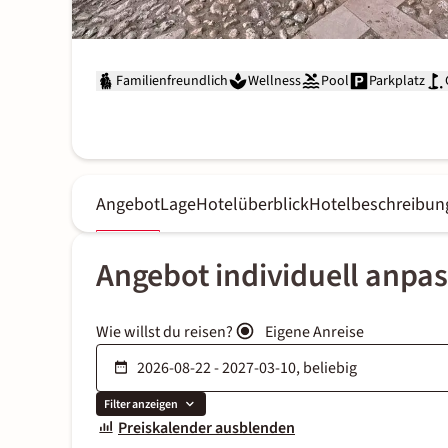
Familienfreundlich
Wellness
Pool
Parkplatz
Angebot
Lage
Hotelüberblick
Hotelbeschreibun
Angebot individuell anpa
Wie willst du reisen?
Eigene Anreise
Filter anzeigen
Preiskalender ausblenden