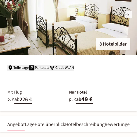
8 Hotelbilder
Tolle Lage
Parkplatz
Gratis WLAN
Mit Flug
Nur Hotel
49 €
226 €
ab
ab
p. P.
p. P.
Angebot
Lage
Hotelüberblick
Hotelbeschreibung
Bewertungen